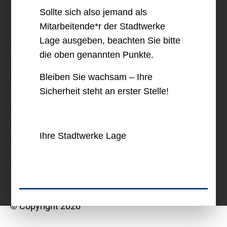
Sollte sich also jemand als
kontakt@stadtwerke-lage.de
Mitarbeitende*r der Stadtwerke
Lage ausgeben, beachten Sie bitte
Öffnungszeiten
die oben genannten Punkte.
Montag bis Freitag: 9 - 13 Uhr sowie
Dienstag und Donnerstag: 14 – 17 Uhr
Bleiben Sie wachsam – Ihre
Sicherheit steht an erster Stelle!
Stadtwerke Lage GmbH
Pivitsheider Straße 21
Ihre Stadtwerke Lage
32791 Lage
Datenschutz
Impressum
© Copyright 2026