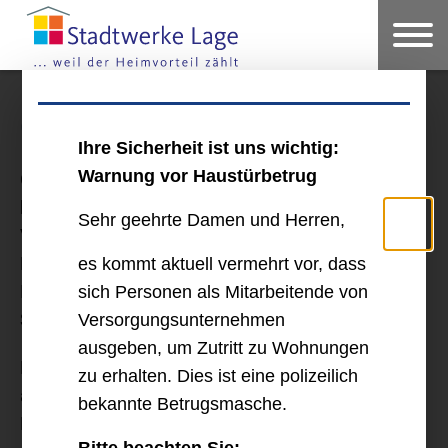
ONLINE-PLANAUSKUNFT
Ihre Sicherheit ist uns wichtig:
Warnung vor Haustürbetrug
Grundstück gekauft. Bagger bestellt. Und jetzt
benötigen Sie Informationen über vorhandene
Sehr geehrte Damen und Herren,
Versorgungsleitungen.
Besonders schnell erhalten Sie die gewünschten
es kommt aktuell vermehrt vor, dass
Informationen im Internet über den Planauskunft-
sich Personen als Mitarbeitende von
Service unseres Partners Westfalen Weser Netz.
Versorgungsunternehmen
ausgeben, um Zutritt zu Wohnungen
Rufen Sie einfach online Ihre gewünschten Pläne
zu erhalten. Dies ist eine polizeilich
auf.
bekannte Betrugsmasche.
Erfahren Sie sofort, wo sich Versorgungsleitungen