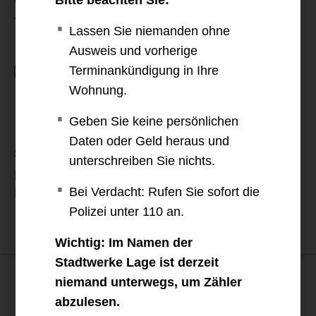
Bitte beachten Sie:
von Westfalen Weser Netz und unsere Erdgas- und
Trinkwasserleitungen befinden.
Lassen Sie niemanden ohne
Ausweis und vorherige
Terminankündigung in Ihre
Jetzt Planauskunft starten
Wohnung.
Geben Sie keine persönlichen
Daten oder Geld heraus und
Selbstverständlich helfen wir Ihnen auch gerne
unterschreiben Sie nichts.
persönlich weiter. Rufen Sie uns einfach im
Bei Verdacht: Rufen Sie sofort die
Kundenzentrum unter
05232 - 95360
an.
Polizei unter 110 an.
Wichtig: Im Namen der
Stadtwerke Lage ist derzeit
niemand unterwegs, um Zähler
+49 52 32 / 95 36 – 0
abzulesen.