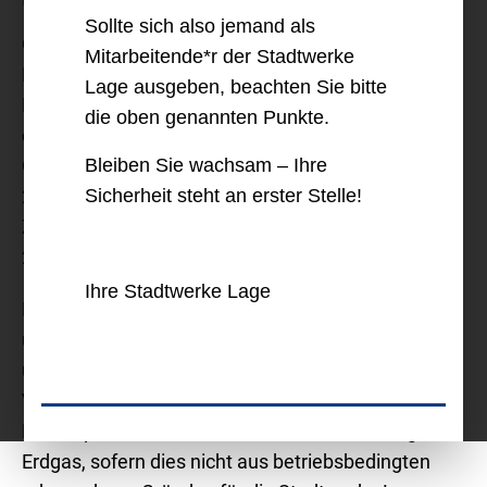
Grundlagen der Netznutzung
Sollte sich also jemand als
Grundlagen für Erdgastransporte und die
Mitarbeitende*r der Stadtwerke
Erdgasverteilung sind das
Lage ausgeben, beachten Sie bitte
Energiewirtschaftsgesetz (EnWG) vom 7. Juli 2005,
die oben genannten Punkte.
die Verordnung über den Zugang zu
Gasversorgungsnetzen (GasNZV) vom 25. Juli
Bleiben Sie wachsam – Ihre
2005 und die Verordnung über die Entgelte für den
Sicherheit steht an erster Stelle!
Zugang zu Gasversorgungsnetzen (GasNEV) vom
25. Juli 2005.
Ihre Stadtwerke Lage
Die Stadtwerke Lage GmbH ist als Netzbetreiber
unter der Nummer 700 365 beim DVGW registriert
und stellt allen Wettbewerbern, unter der
Voraussetzung vorhandener freier
Netzkapazitäten, ihre Gasnetze zur Verteilung von
Erdgas, sofern dies nicht aus betriebsbedingten