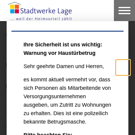
Service
Bestellformular Tarif LageErdgas
Ihre Sicherheit ist uns wichtig:
Bestellformular Tarif LageErdgas
Warnung vor Haustürbetrug
Daten
Lieferung
Sehr geehrte Damen und Herren,
es kommt aktuell vermehrt vor, dass
Zahlung
sich Personen als Mitarbeitende von
Versorgungsunternehmen
ausgeben, um Zutritt zu Wohnungen
Daten
zu erhalten. Dies ist eine polizeilich
bekannte Betrugsmasche.
Persönliche Angaben