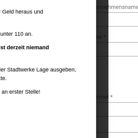
Titel/Unternehmensnam
r Geld heraus und
 unter 110 an.
Nachname *
st derzeit niemand
r der Stadtwerke Lage ausgeben,
te.
an erster Stelle!
Hausnummer *
Ort *