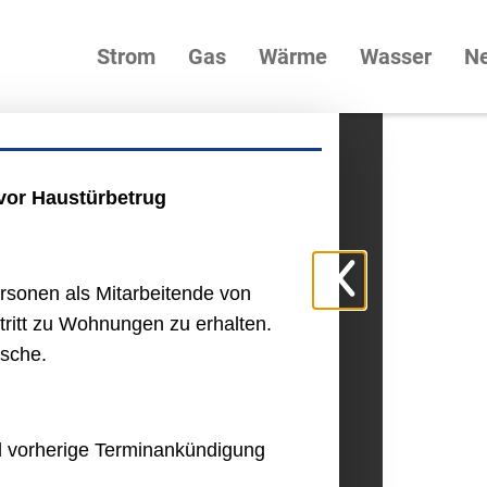
Strom
Gas
Wärme
Wasser
Ne
 vor Haustürbetrug
geMobilStrom
ersonen als Mitarbeitende von
lung
itt zu Wohnungen zu erhalten.
asche.
 vorherige Terminankündigung