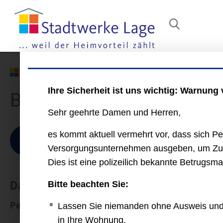
Service
Bestellformular Tarif LageMobilStrom
Ihre Sicherheit ist uns wichtig: Warnung
Bestellformular Tarif La
Sehr geehrte Damen und Herren,
es kommt aktuell vermehrt vor, dass sich P
Daten
Lieferung
Zah
Versorgungsunternehmen ausgeben, um Zutr
Dies ist eine polizeilich bekannte Betrugsm
Daten
Bitte beachten Sie:
Persönliche Angaben
Lassen Sie niemanden ohne Ausweis und
in Ihre Wohnung.